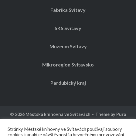
Fabrika Svitavy
SKS Svitavy
Muzeum Svitavy
Mikroregion Svitavsko
Pardubický kraj
© 2026
Městská knihovna ve Svitavách
Theme by
Puro
Kalendář akcí
Ochrana osobních údajů
Stránky Městské knihovny ve Svitavách používají soubory
cookies k analýze návštěvnosti a bezpečnému provozování