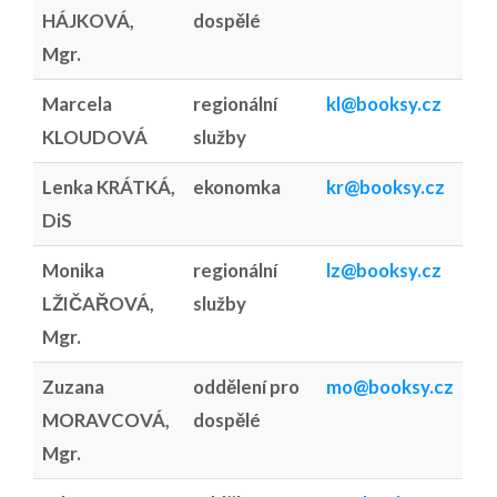
HÁJKOVÁ,
dospělé
Mgr.
Marcela
regionální
kl@booksy.cz
KLOUDOVÁ
služby
Lenka KRÁTKÁ,
ekonomka
kr@booksy.cz
DiS
Monika
regionální
lz@booksy.cz
LŽIČAŘOVÁ,
služby
Mgr.
Zuzana
oddělení pro
mo@booksy.cz
MORAVCOVÁ,
dospělé
Mgr.