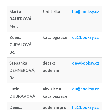
Marta
ředitelka
ba@booksy.cz
BAUEROVÁ,
Mgr.
Zdena
katalogizace
cu@booksy.cz
CUPALOVÁ,
Bc.
Štěpánka
dětské
de@booksy.cz
DEHNEROVÁ,
oddělení
Bc.
Lucie
akvizice a
du@booksy.cz
DÚBRAVOVÁ
katalogizace
Denisa
oddělení pro
ha@booksy.cz