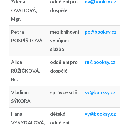
Zdena
oddělení pro
ov@booksy.cz
OVADOVÁ,
dospělé
Mgr.
Petra
meziknihovní
po@booksy.cz
POSPÍŠILOVÁ
výpůjční
služba
Alice
oddělení pro
ru@booksy.cz
RŮŽIČKOVÁ,
dospělé
Bc.
Vladimír
správce sítě
sy@booksy.cz
SÝKORA
Hana
dětské
vy@booksy.cz
VYKYDALOVÁ,
oddělení