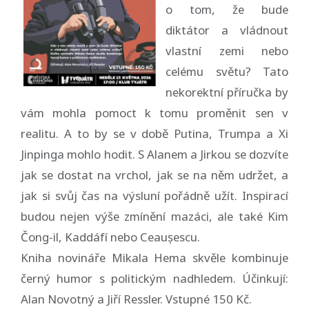
o tom, že bude
diktátor a vládnout
vlastní zemi nebo
celému světu? Tato
nekorektní příručka by
vám mohla pomoct k tomu proměnit sen v
realitu. A to by se v době Putina, Trumpa a Xi
Jinpinga mohlo hodit. S Alanem a Jirkou se dozvíte
jak se dostat na vrchol, jak se na něm udržet, a
jak si svůj čas na výsluní pořádně užít. Inspirací
budou nejen výše zmínění mazáci, ale také Kim
Čong-il, Kaddáfí nebo Ceaușescu.
Kniha novináře Mikala Hema skvěle kombinuje
černý humor s politickým nadhledem. Účinkují:
Alan Novotný a Jiří Ressler. Vstupné 150 Kč.