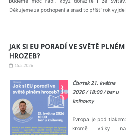
budeme moc rádi, když dorazíte i ze Svitav.
Děkujeme za pochopení a snad to příští rok vyjde!
JAK SI EU PORADÍ VE SVĚTĚ PLNÉM
HROZEB?
15.5.2026
Čtvrtek 21. května
2026 / 18:00 / bar u
knihovny
Evropa je pod tlakem:
kromě války na