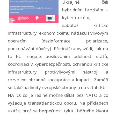
Ukrajině čelí
hybridním hrozbám –
kyberútokům,
sabotáži kritické
infrastruktury, ekonomickému nátlaku i vlivovým
operacím (dezinformace, polarizace,
podkopávání důvěry). Přednáška vysvětlí, jak na
to EU reaguje: posilováním odolnosti států,
koordinací v kyberbezpečnosti, ochranou kritické
infrastruktury, proti-vlivovými nástroji a
rozvojem obranné spolupráce a kapacit. Zaměří
se také na limity evropské obrany a na vztah EU–
NATO: co je reálně možné dělat bez NATO a co
vyžaduje transatlantickou oporu. Na příkladech
ukáže, proč se bezpečnost týká i běžného života