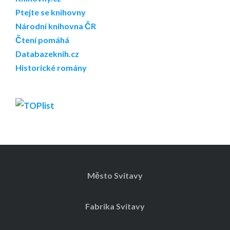
Ptejte se knihovny
Národní knihovna ČR
Čtení pomáhá
Databazeknih.cz
Historické romány
Město Svitavy
Fabrika Svitavy