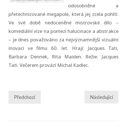
odosobněné a
přetechnizované megapole, která jej zcela pohltí.
Ve své době nedoceněné mistrovské dílo –
komediální vize na pomezí halucinace a abstrakce
– je dnes považováno za nejvýznamnější vizuální
inovaci ve filmu 60. let. Hrají: Jacques Tati,
Barbara Dennek, Rita Maiden. Režie: Jacques
Tati. Večerem provází Michal Kadlec.
Předchozí
Následující
NAVIGACE
PRO
PŘÍSPĚVKY