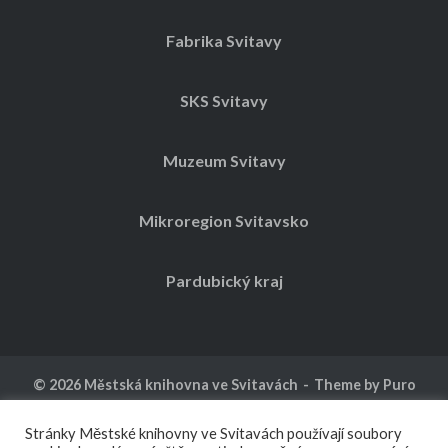
Fabrika Svitavy
SKS Svitavy
Muzeum Svitavy
Mikroregion Svitavsko
Pardubický kraj
© 2026
Městská knihovna ve Svitavách
Theme by
Puro
Kalendář akcí
Ochrana osobních údajů
Stránky Městské knihovny ve Svitavách používají soubory