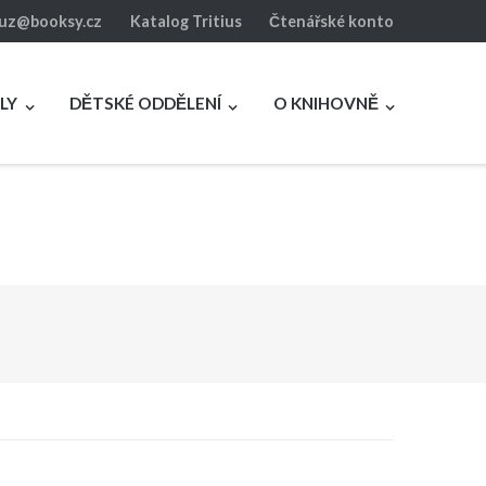
luz@booksy.cz
Katalog Tritius
Čtenářské konto
LY
DĚTSKÉ ODDĚLENÍ
O KNIHOVNĚ