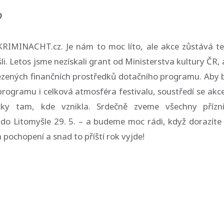
O
e KRIMINACHT.cz. Je nám to moc líto, ale akce zůstává t
li. Letos jsme nezískali grant od Ministerstva kultury ČR, 
zených finančních prostředků dotačního programu. Aby 
programu i celková atmosféra festivalu, soustředí se akc
cky tam, kde vznikla. Srdečně zveme všechny přízn
 do Litomyšle 29. 5. – a budeme moc rádi, když dorazíte 
 pochopení a snad to příští rok vyjde!