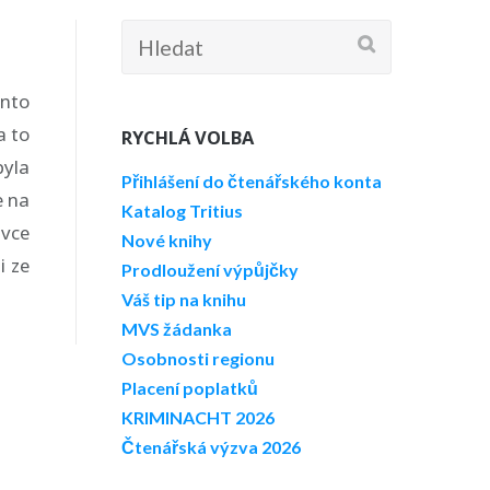
Hledat:
ento
a to
RYCHLÁ VOLBA
byla
Přihlášení do čtenářského konta
e na
Katalog Tritius
ivce
Nové knihy
i ze
Prodloužení výpůjčky
Váš tip na knihu
MVS žádanka
Osobnosti regionu
Placení poplatků
KRIMINACHT 2026
Čtenářská výzva 2026