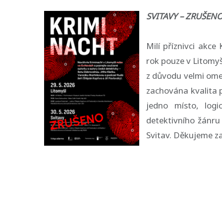
SVITAVY – ZRUŠEN
Milí příznivci akc
rok pouze v Litomyš
z důvodu velmi ome
zachována kvalita 
jedno místo, logi
detektivního žánru
Svitav. Děkujeme za