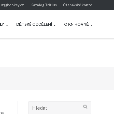
luz@booksy.cz
Katalog Tritius
Čtenářské konto
LY
DĚTSKÉ ODDĚLENÍ
O KNIHOVNĚ
Hledat:
nou