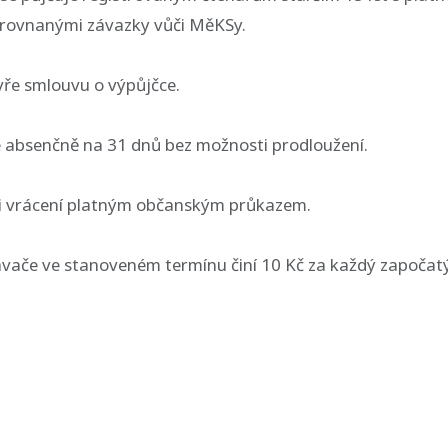
vyrovnanými závazky vůči MěKSy.
vře smlouvu o výpůjčce.
e absenčně na 31 dnů bez možnosti prodloužení.
í i vrácení platným občanským průkazem.
rávače ve stanoveném termínu činí 10 Kč za každý započat