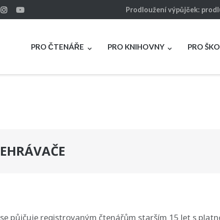
Prodloužení výpůjček: prod
PRO ČTENÁŘE
PRO KNIHOVNY
PRO ŠKO
ŘEHRÁVAČE
se půjčuje registrovaným čtenářům starším 15 let s plat