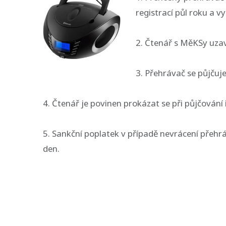
registrací půl roku a 
2. Čtenář s MěKSy uza
3. Přehrávač se půjčuj
4. Čtenář je povinen prokázat se při půjčován
5. Sankční poplatek v případě nevrácení přeh
den.