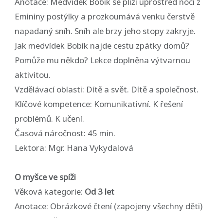
Anotace: Medvídek Bobík se plíží uprostřed noci z
Emininy postýlky a prozkoumává venku čerstvě
napadaný sníh. Sníh ale brzy jeho stopy zakryje.
Jak medvídek Bobík najde cestu zpátky domů?
Pomůže mu někdo? Lekce doplněna výtvarnou
aktivitou.
Vzdělávací oblasti: Dítě a svět. Dítě a společnost.
Klíčové kompetence: Komunikativní. K řešení
problémů. K učení.
Časová náročnost: 45 min.
Lektora: Mgr. Hana Vykydalová
O myšce ve spíži
Věková kategorie:
Od 3 let
Anotace: Obrázkové čtení (zapojeny všechny děti)