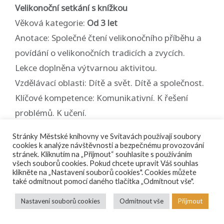
Velikonoční setkání s knížkou
Věková kategorie:
Od 3 let
Anotace: Společné čtení velikonočního příběhu a
povídání o velikonočních tradicích a zvycích.
Lekce doplněna výtvarnou aktivitou.
Vzdělávací oblasti: Dítě a svět. Dítě a společnost.
Klíčové kompetence: Komunikativní. K řešení
problémů. K učení.
Časová náročnost: 45 min.
Stránky Městské knihovny ve Svitavách používají soubory
Lektora: Mgr. Hana Vykydalová
cookies k analýze návštěvnosti a bezpečnému provozování
stránek. Kliknutím na „Přijmout“ souhlasíte s používáním
všech souborů cookies. Pokud chcete upravit Váš souhlas
Medvídek Pú slaví Halloween
klikněte na „Nastavení souborů cookies". Cookies můžete
také odmítnout pomocí daného tlačítka „Odmítnout vše".
Věková kategorie:
Od 3 let
Anotace: Medvídek Pú a jeho kamarádi ze
Nastavení souborů cookies
Odmítnout vše
Přijmout
Stokorovcového lesa mají moc rádi oslavy. Vždy