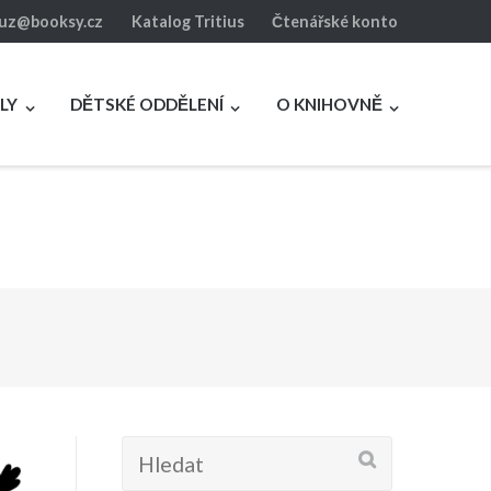
luz@booksy.cz
Katalog Tritius
Čtenářské konto
LY
DĚTSKÉ ODDĚLENÍ
O KNIHOVNĚ
Hledat: