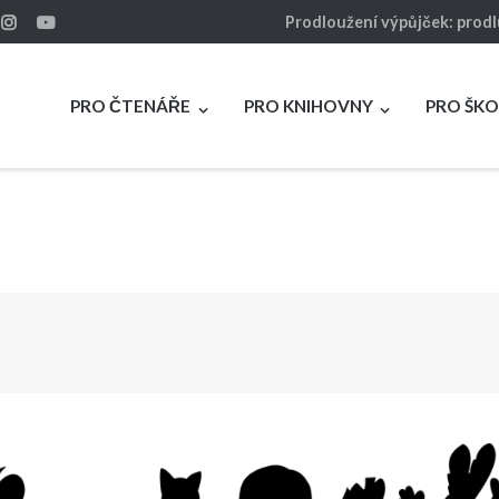
Prodloužení výpůjček: prod
PRO ČTENÁŘE
PRO KNIHOVNY
PRO ŠKO