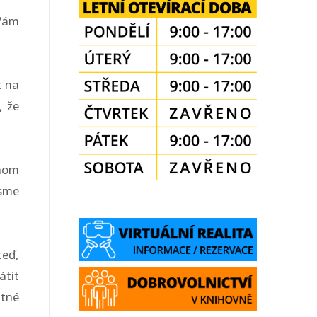
 Vám
t na
, že
chom
jsme
teď,
átit
utné