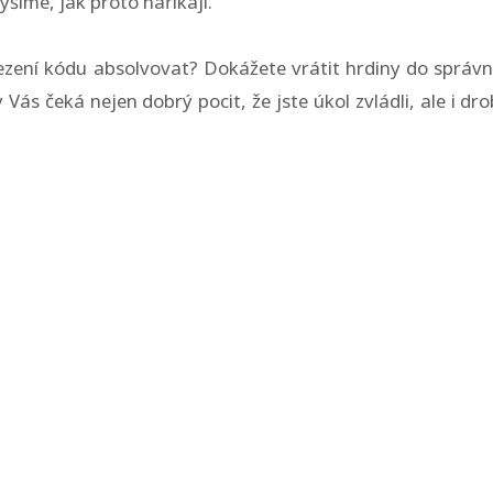
šíme, jak proto naříkají.
zení kódu absolvovat? Dokážete vrátit hrdiny do správ
 Vás čeká nejen dobrý pocit, že jste úkol zvládli, ale i dr