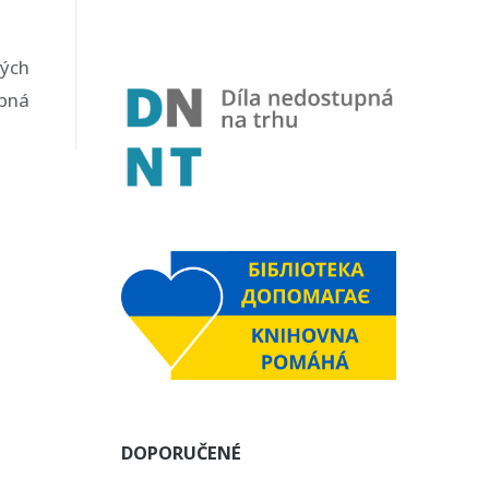
ných
obná
DOPORUČENÉ