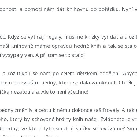
chopnosti a pomoci nám dát knihovnu do pořádku. Nyní
. Když se vytírají regály, musíme knížky vyndat a uloži
v naší knihovně máme opravdu hodně knih a tak se stalo
 vysypaly ven. A při tom se to stalo!
li a rozutíkali se nám po celém dětském oddělení. Aby
e honem do zvláštní bedny, která se dala zamknout. Chtěli 
ička nezatoulala. Ale to není všechno!
edny změnily a cestu k němu dokonce zašifrovaly. A tak 
ho, který by schované hrdiny knih našel. Zvládnete je vr
od bedny, ve které tyto smutné knížky schováváme? Sm