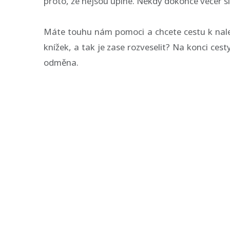
proto, že nejsou úplné. Někdy dokonce večer sly
Máte touhu nám pomoci a chcete cestu k nale
knížek, a tak je zase rozveselit? Na konci cesty
odměna.