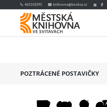
Skip
461533295
knihovna@booksy.cz
▦
to
content
POZTRÁCENÉ POSTAVIČKY