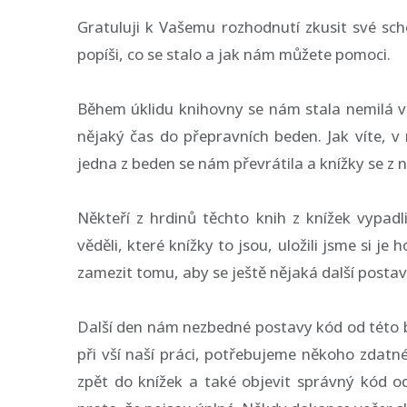
Gratuluji k Vašemu rozhodnutí zkusit své s
popíši, co se stalo a jak nám můžete pomoci.
Během úklidu knihovny se nám stala nemilá věc
nějaký čas do přepravních beden. Jak víte, 
jedna z beden se nám převrátila a knížky se z ní
Někteří z hrdinů těchto knih z knížek vypad
věděli, které knížky to jsou, uložili jsme si j
zamezit tomu, aby se ještě nějaká další postav
Další den nám nezbedné postavy kód od této b
při vší naší práci, potřebujeme někoho zdatné
zpět do knížek a také objevit správný kód 