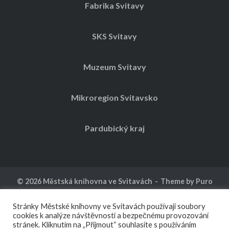
Fabrika Svitavy
SKS Svitavy
Muzeum Svitavy
Mikroregion Svitavsko
Pardubický kraj
© 2026
Městská knihovna ve Svitavách
Theme by
Puro
Kalendář akcí
Ochrana osobních údajů
Stránky Městské knihovny ve Svitavách používají soubory
cookies k analýze návštěvnosti a bezpečnému provozování
stránek. Kliknutím na „Přijmout“ souhlasíte s používáním